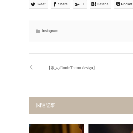
Tweet
Share
+1
Hatena
Pocket
Instagram
【浪人/RoninTattoo design】
関連記事