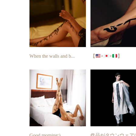
When the walls and b...
【
×
×
】
Good morning:)
作品がタウンウェア