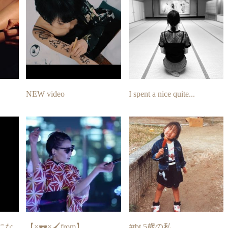
NEW video
I spent a nice quite...
にな
【×🕶×🖌from】
#tbt 5歳の私。