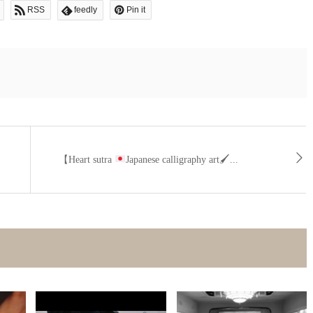
RSS
feedly
Pin it
【Heart sutra
Japanese calligraphy art🖌...