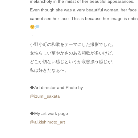
melancholy in the midst of her beautiful appearances.
Even though she was a very beautiful woman, her face i
cannot see her face. This is because her image is entirel
・
小野小町の和歌をテーマにした撮影でした。
女性らしい華やかさのある和歌が多いけど、
どこか切ない感じというか哀愁漂う感じが、
私は好きだなぁ〜。
◆Art director and Photo by
@izumi_sakata
◆My art work page
@ai.kishimoto_art