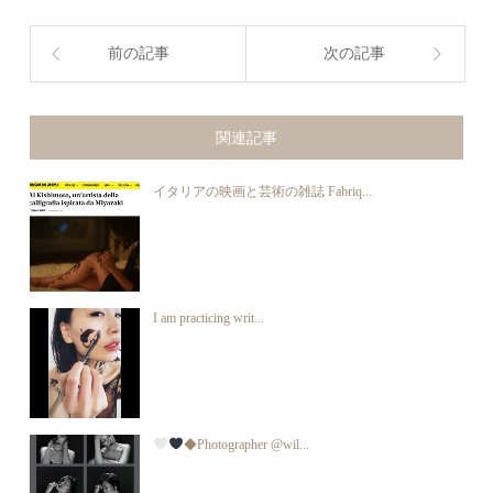
前の記事
次の記事
関連記事
イタリアの映画と芸術の雑誌 Fabriq...
I am practicing writ...
◆Photographer @wil...