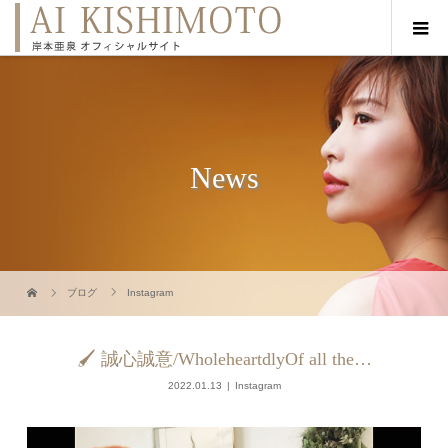
News
ブログ
Instagram
🖌 誠心誠意/WholeheartdlyOf all the…
2022.01.13
Instagram