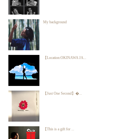
My background
【Location:OKINAWA JA...
【Just One Second】�...
【This is a gift for ...