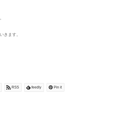
。
いきます。
RSS
feedly
Pin it