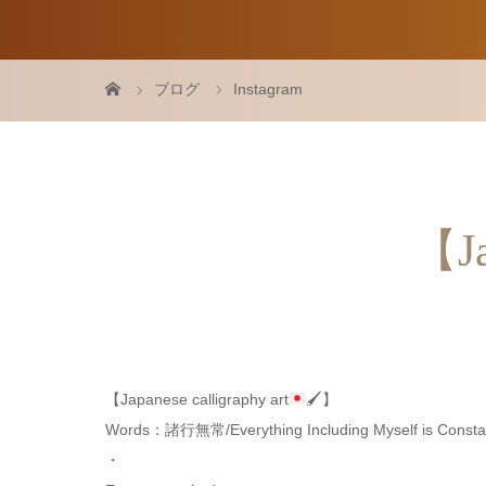
ブログ
Instagram
【Ja
【Japanese calligraphy art
🖌】
Words：諸行無常/Everything Including Myself is Constan
・