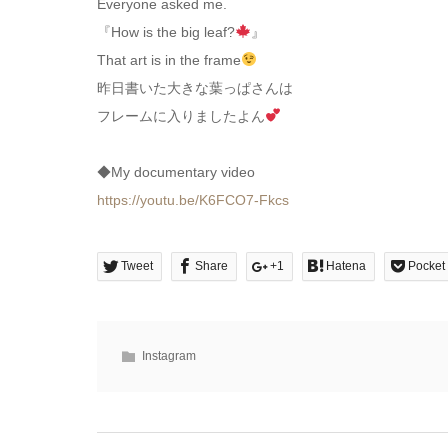
Everyone asked me.
『How is the big leaf?
』
That art is in the frame
昨日書いた大きな葉っぱさんは
フレームに入りましたよん
◆My documentary video
https://youtu.be/K6FCO7-Fkcs
Tweet
Share
+1
Hatena
Pocket
Instagram