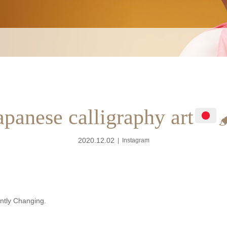
panese calligraphy art
2020.12.02
Instagram
tly Changing.