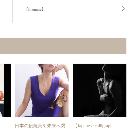
【Promise】
日本の伝統美を未来へ繋
【Japanese calligraph...