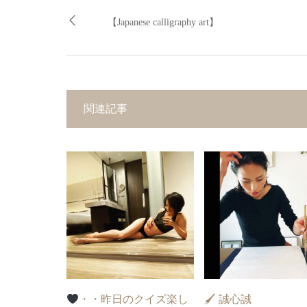
【Japanese calligraphy art】
関連記事
・・昨日のクイズ楽し
🖌 誠心誠