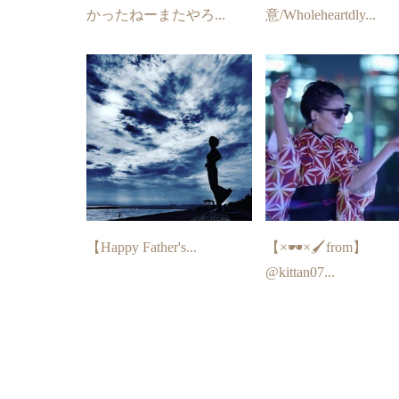
かったねーまたやろ...
意/Wholeheartdly...
【Happy Father's...
【×🕶×🖌from】
@kittan07...