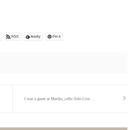
RSS
feedly
Pin it
I was a guest at Mariko_cello Solo Live ...