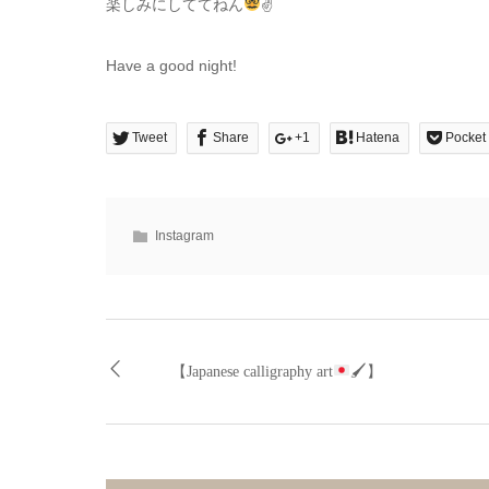
楽しみにしててねん
✌
Have a good night!
Tweet
Share
+1
Hatena
Pocket
Instagram
【Japanese calligraphy art
🖌】