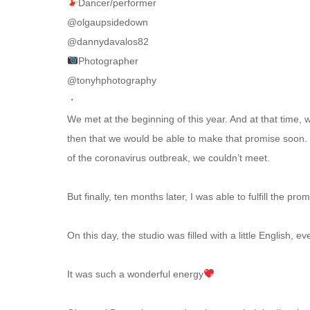
Dancer/performer
@olgaupsidedown
@dannydavalos82
Photographer
@tonyhphotography
・
We met at the beginning of this year. And at that time,
then that we would be able to make that promise soon. 
of the coronavirus outbreak, we couldn’t meet.
But finally, ten months later, I was able to fulfill the pr
On this day, the studio was filled with a little English
It was such a wonderful energy