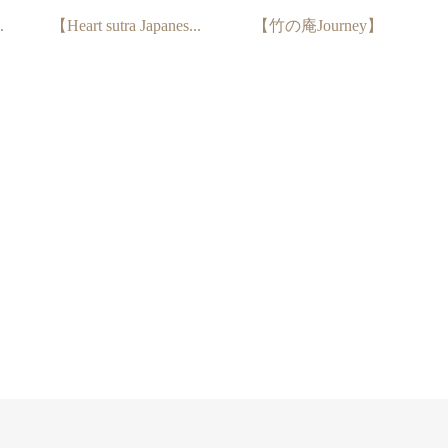
.
【Heart sutra Japanes...
【竹の庵Journey】