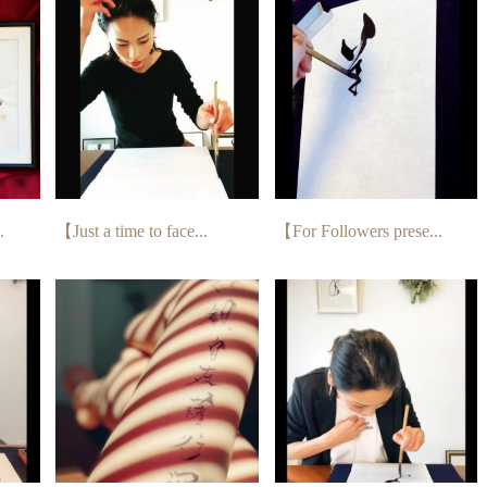
.
【Just a time to face...
【For Followers prese...