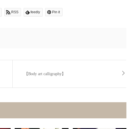
RSS
feedly
Pin it
【Body art calligraphy】