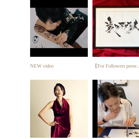
NEW video
【For Followers prese..