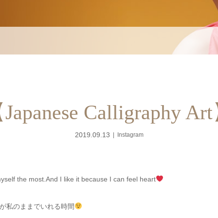
Japanese Calligraphy Ar
2019.09.13
Instagram
self the most.And I like it because I can feel heart
゙私のままでいれる時間