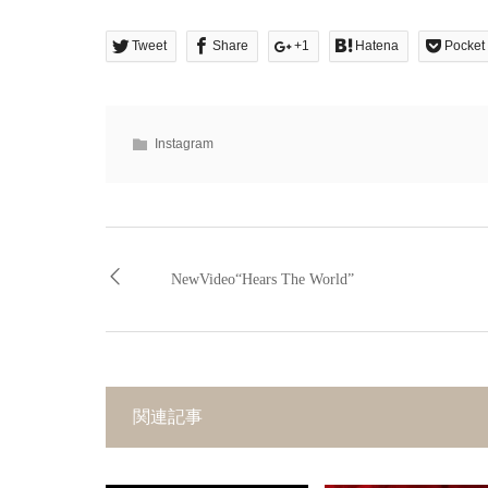
Tweet
Share
+1
Hatena
Pocket
Instagram
NewVideo“Hears The World”
関連記事